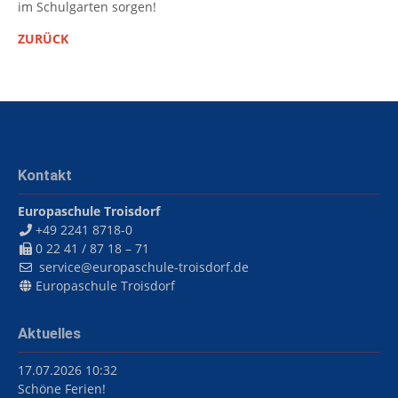
im Schulgarten sorgen!
ZURÜCK
Kontakt
Europaschule Troisdorf
+49 2241 8718-0
0 22 41 / 87 18 – 71
service@europaschule-troisdorf.de
Europaschule Troisdorf
Aktuelles
17.07.2026 10:32
Schöne Ferien!